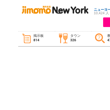
ニューヨ
10,424 人
ログイン
新規登録
掲示板
タウン
814
326
4
掲示板
タウン情報
教えて！
ニュース
イベント
求人
物件
習い事