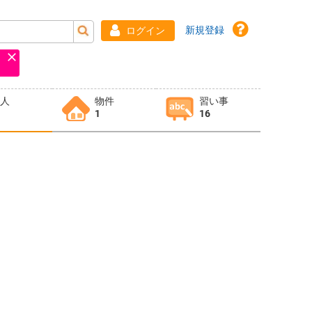
新規登録
ログイン
求人
物件
習い事
1
16