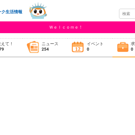
ーク生活情報
Ｗｅｌｃｏｍｅ！
教えて！
ニュース
イベント
79
254
0
0