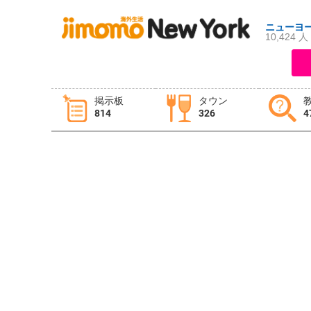
ニューヨ
10,424 人
ログイン
新規登録
掲示板
タウン
814
326
4
掲示板
タウン情報
教えて！
ニュース
イベント
求人
物件
習い事