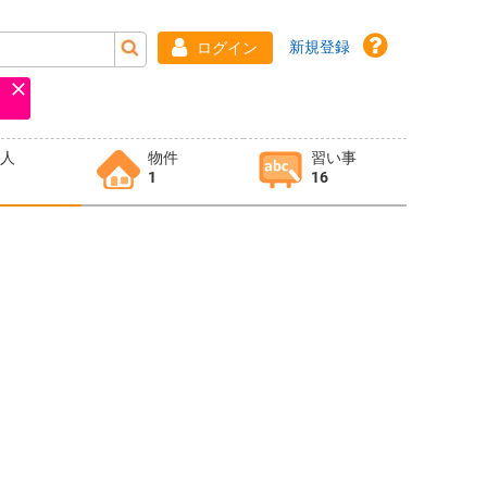
新規登録
ログイン
求人
物件
習い事
1
16