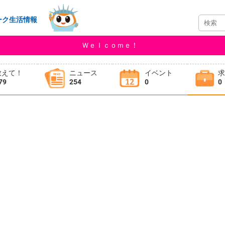
ーク生活情報
Ｗｅｌｃｏｍｅ！
教えて！
ニュース
イベント
79
254
0
0