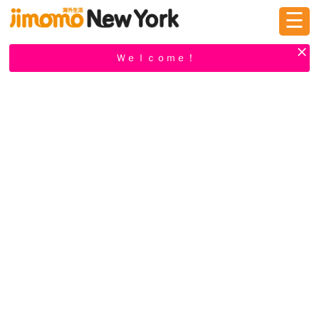
☰
ログイン
新規登録
Ｗｅｌｃｏｍｅ！
掲示板
タウン情報
教えて！
ニュース
イベント
求人
物件
習い事