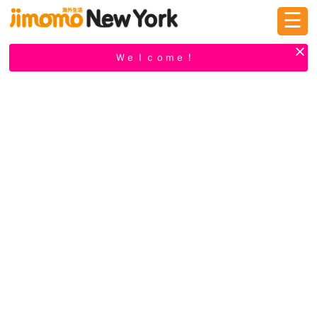
☰
ログイン
新規登録
Ｗｅｌｃｏｍｅ！
掲示板
タウン情報
教えて！
ニュース
イベント
求人
物件
習い事