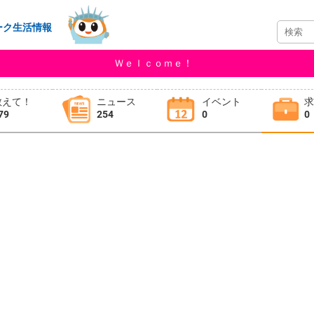
ーク生活情報
Ｗｅｌｃｏｍｅ！
教えて！
ニュース
イベント
79
254
0
0