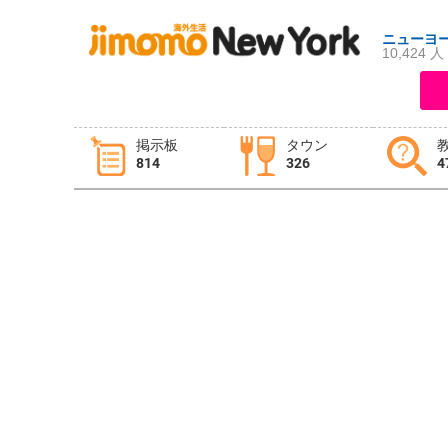
ニューヨ
10,424 人
ログイン
新規登録
掲示板
タウン
814
326
4
掲示板
タウン情報
教えて！
ニュース
イベント
求人
物件
習い事