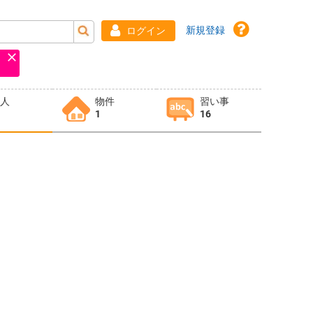
新規登録
ログイン
求人
物件
習い事
1
16