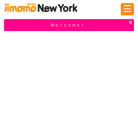
☰
ログイン
新規登録
Ｗｅｌｃｏｍｅ！
掲示板
タウン情報
教えて！
ニュース
イベント
求人
物件
習い事