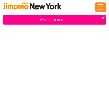
☰
ログイン
新規登録
Ｗｅｌｃｏｍｅ！
掲示板
タウン情報
教えて！
ニュース
イベント
求人
物件
習い事