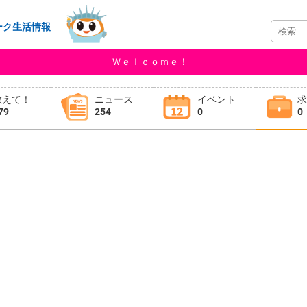
ーク生活情報
Ｗｅｌｃｏｍｅ！
教えて！
ニュース
イベント
79
254
0
0