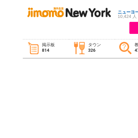
ニューヨ
10,424 人
ログイン
新規登録
掲示板
タウン
814
326
4
掲示板
タウン情報
教えて！
ニュース
イベント
求人
物件
習い事