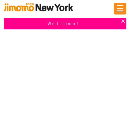
☰
ログイン
新規登録
Ｗｅｌｃｏｍｅ！
掲示板
タウン情報
教えて！
ニュース
イベント
求人
物件
習い事