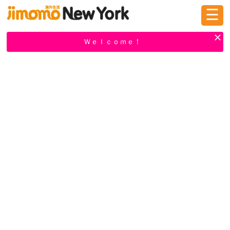
☰
ログイン
新規登録
Ｗｅｌｃｏｍｅ！
掲示板
タウン情報
教えて！
ニュース
イベント
求人
物件
習い事