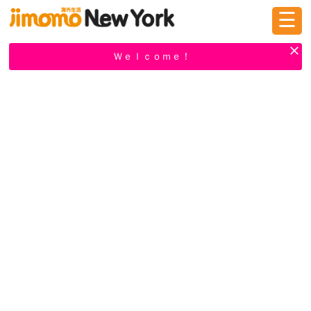
☰
ログイン
新規登録
Ｗｅｌｃｏｍｅ！
掲示板
タウン情報
教えて！
ニュース
イベント
求人
物件
習い事