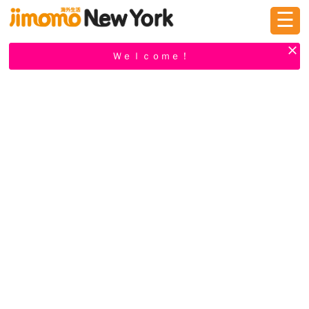
☰
ログイン
新規登録
Ｗｅｌｃｏｍｅ！
掲示板
タウン情報
教えて！
ニュース
イベント
求人
物件
習い事