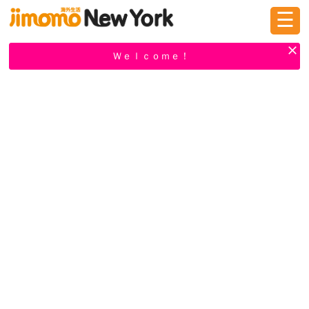
☰
ログイン
新規登録
Ｗｅｌｃｏｍｅ！
掲示板
タウン情報
教えて！
ニュース
イベント
求人
物件
習い事