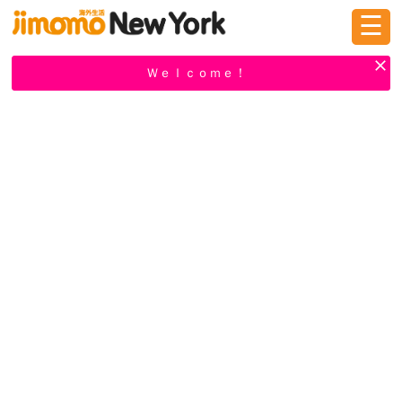
☰
ログイン
新規登録
Ｗｅｌｃｏｍｅ！
掲示板
タウン情報
教えて！
ニュース
イベント
求人
物件
習い事