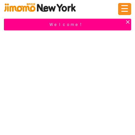
☰
ログイン
新規登録
Ｗｅｌｃｏｍｅ！
掲示板
タウン情報
教えて！
ニュース
イベント
求人
物件
習い事