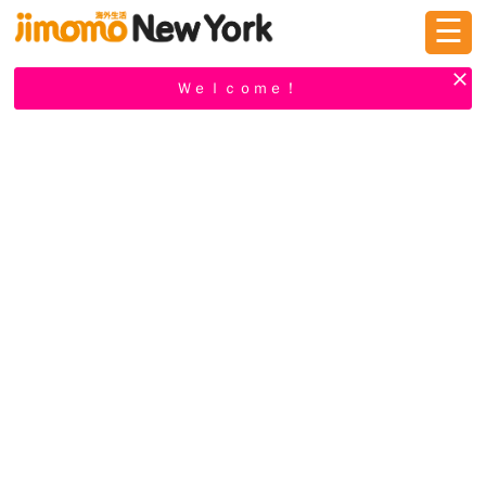
☰
ログイン
新規登録
Ｗｅｌｃｏｍｅ！
掲示板
タウン情報
教えて！
ニュース
イベント
求人
物件
習い事