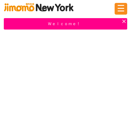
☰
ログイン
新規登録
Ｗｅｌｃｏｍｅ！
掲示板
タウン情報
教えて！
ニュース
イベント
求人
物件
習い事