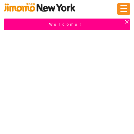
☰
ログイン
新規登録
Ｗｅｌｃｏｍｅ！
掲示板
タウン情報
教えて！
ニュース
イベント
求人
物件
習い事