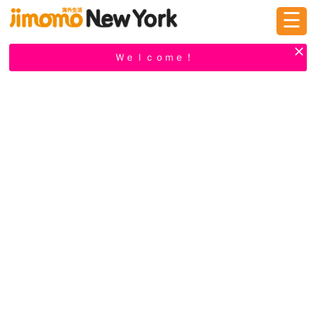
☰
ログイン
新規登録
Ｗｅｌｃｏｍｅ！
掲示板
タウン情報
教えて！
ニュース
イベント
求人
物件
習い事