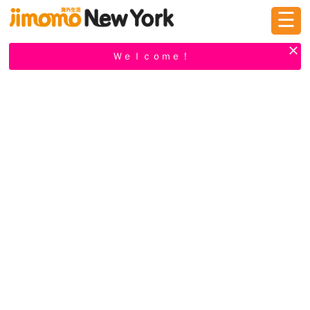
☰
ログイン
新規登録
Ｗｅｌｃｏｍｅ！
掲示板
タウン情報
教えて！
ニュース
イベント
求人
物件
習い事