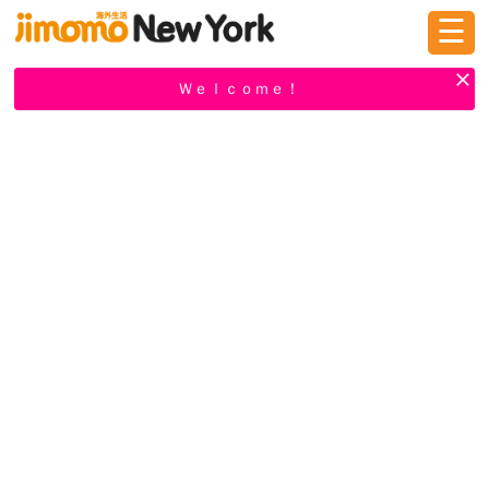
☰
ログイン
新規登録
Ｗｅｌｃｏｍｅ！
掲示板
タウン情報
教えて！
ニュース
イベント
求人
物件
習い事