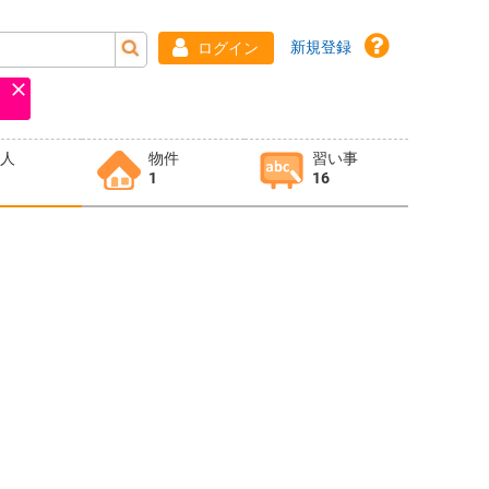
新規登録
ログイン
求人
物件
習い事
1
16