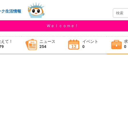
ーク生活情報
Ｗｅｌｃｏｍｅ！
教えて！
ニュース
イベント
79
254
0
0