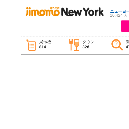
ニューヨ
10,424 人
ログイン
新規登録
掲示板
タウン
814
326
4
掲示板
タウン情報
教えて！
ニュース
イベント
求人
物件
習い事