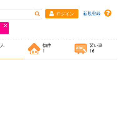
新規登録
ログイン
求人
物件
習い事
1
16