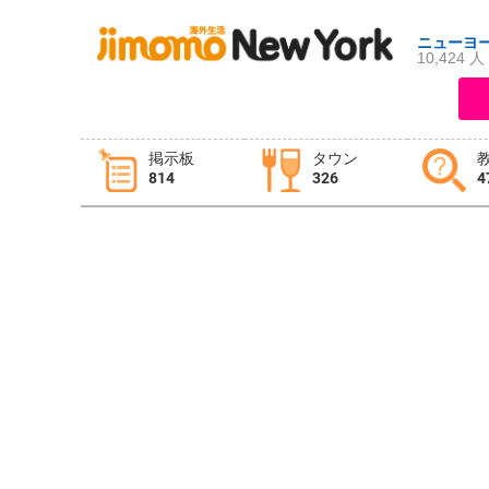
ニューヨ
10,424 人
ログイン
新規登録
掲示板
タウン
814
326
4
掲示板
タウン情報
教えて！
ニュース
イベント
求人
物件
習い事