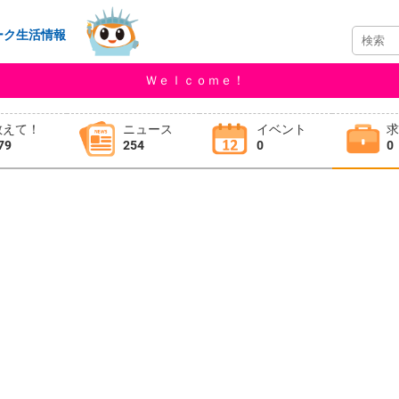
ーク生活情報
Ｗｅｌｃｏｍｅ！
教えて！
ニュース
イベント
79
254
0
0