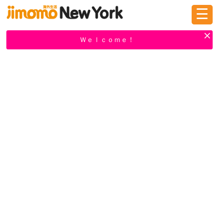
☰
ログイン
新規登録
Ｗｅｌｃｏｍｅ！
掲示板
タウン情報
教えて！
ニュース
イベント
求人
物件
習い事