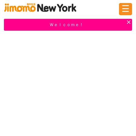
☰
ログイン
新規登録
Ｗｅｌｃｏｍｅ！
掲示板
タウン情報
教えて！
ニュース
イベント
求人
物件
習い事