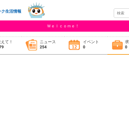
ーク生活情報
Ｗｅｌｃｏｍｅ！
教えて！
ニュース
イベント
79
254
0
0