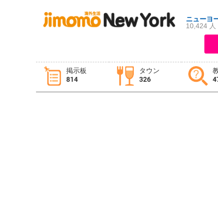
ニューヨ
10,424 人
ログイン
新規登録
掲示板
タウン
814
326
4
掲示板
タウン情報
教えて！
ニュース
イベント
求人
物件
習い事