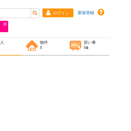
新規登録
ログイン
求人
物件
習い事
1
16