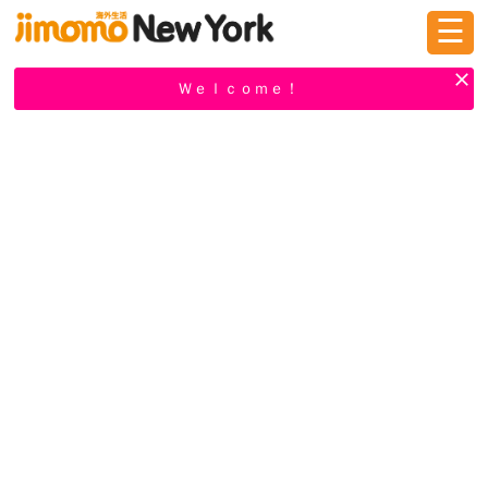
☰
ログイン
新規登録
Ｗｅｌｃｏｍｅ！
掲示板
タウン情報
教えて！
ニュース
イベント
求人
物件
習い事