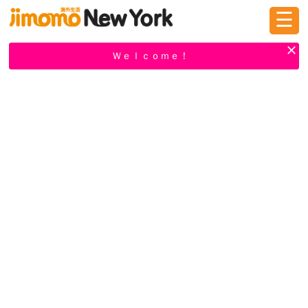
☰
ログイン
新規登録
Ｗｅｌｃｏｍｅ！
掲示板
タウン情報
教えて！
ニュース
イベント
求人
物件
習い事