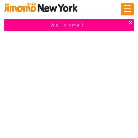
☰
ログイン
新規登録
Ｗｅｌｃｏｍｅ！
掲示板
タウン情報
教えて！
ニュース
イベント
求人
物件
習い事