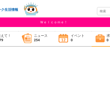
ーク生活情報
Ｗｅｌｃｏｍｅ！
教えて！
ニュース
イベント
79
254
0
0