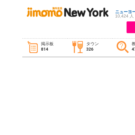
ニューヨ
10,424 人
ログイン
新規登録
掲示板
タウン
814
326
4
掲示板
タウン情報
教えて！
ニュース
イベント
求人
物件
習い事