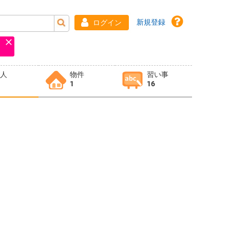
新規登録
ログイン
求人
物件
習い事
1
16