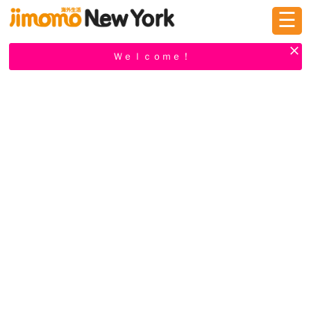
☰
ログイン
新規登録
Ｗｅｌｃｏｍｅ！
掲示板
タウン情報
教えて！
ニュース
イベント
求人
物件
習い事