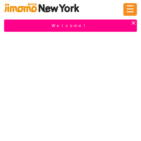
☰
ログイン
新規登録
Ｗｅｌｃｏｍｅ！
掲示板
タウン情報
教えて！
ニュース
イベント
求人
物件
習い事