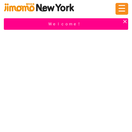
☰
ログイン
新規登録
Ｗｅｌｃｏｍｅ！
掲示板
タウン情報
教えて！
ニュース
イベント
求人
物件
習い事