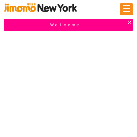
☰
ログイン
新規登録
Ｗｅｌｃｏｍｅ！
掲示板
タウン情報
教えて！
ニュース
イベント
求人
物件
習い事