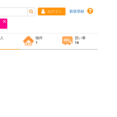
新規登録
ログイン
求人
物件
習い事
1
16