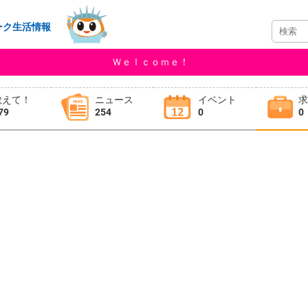
ーク生活情報
Ｗｅｌｃｏｍｅ！
教えて！
ニュース
イベント
79
254
0
0