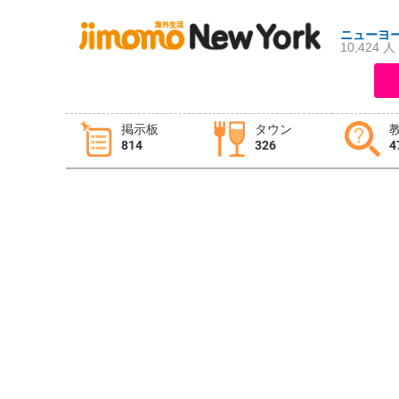
ニューヨ
10,424 人
ログイン
新規登録
掲示板
タウン
814
326
4
掲示板
タウン情報
教えて！
ニュース
イベント
求人
物件
習い事