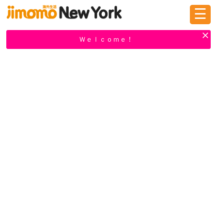
☰
ログイン
新規登録
Ｗｅｌｃｏｍｅ！
掲示板
タウン情報
教えて！
ニュース
イベント
求人
物件
習い事