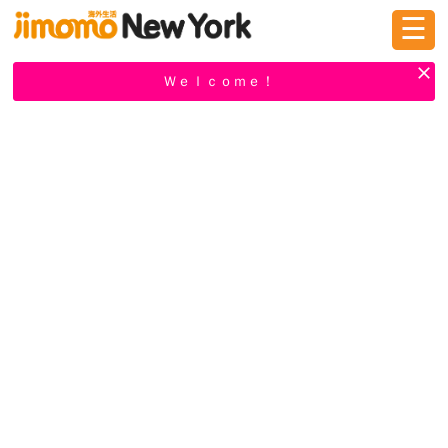
☰
ログイン
新規登録
Ｗｅｌｃｏｍｅ！
掲示板
タウン情報
教えて！
ニュース
イベント
求人
物件
習い事