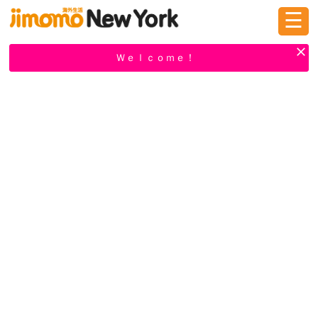
☰
ログイン
新規登録
Ｗｅｌｃｏｍｅ！
掲示板
タウン情報
教えて！
ニュース
イベント
求人
物件
習い事