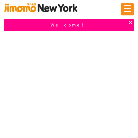
☰
ログイン
新規登録
Ｗｅｌｃｏｍｅ！
掲示板
タウン情報
教えて！
ニュース
イベント
求人
物件
習い事