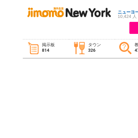
ニューヨ
10,424 人
ログイン
新規登録
掲示板
タウン
814
326
4
掲示板
タウン情報
教えて！
ニュース
イベント
求人
物件
習い事