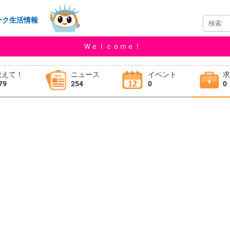
ーク生活情報
Ｗｅｌｃｏｍｅ！
教えて！
ニュース
イベント
79
254
0
0