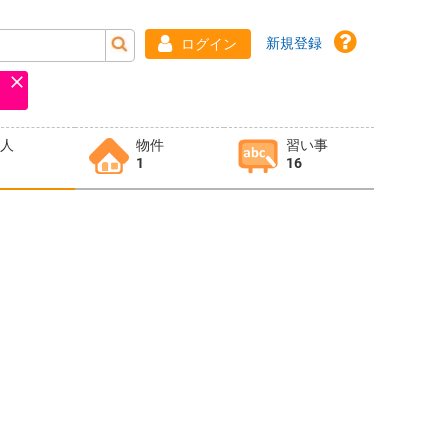
新規登録
ログイン
求人
物件
習い事
1
16