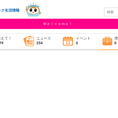
ーク生活情報
Ｗｅｌｃｏｍｅ！
教えて！
ニュース
イベント
79
254
0
0