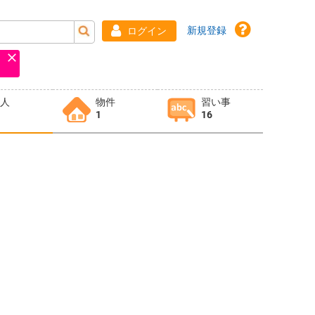
新規登録
ログイン
求人
物件
習い事
1
16