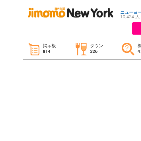
ニューヨ
10,424 人
ログイン
新規登録
掲示板
タウン
814
326
4
掲示板
タウン情報
教えて！
ニュース
イベント
求人
物件
習い事