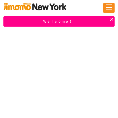
☰
ログイン
新規登録
Ｗｅｌｃｏｍｅ！
掲示板
タウン情報
教えて！
ニュース
イベント
求人
物件
習い事