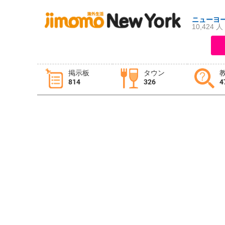
ニューヨ
10,424 人
ログイン
新規登録
掲示板
タウン
814
326
4
掲示板
タウン情報
教えて！
ニュース
イベント
求人
物件
習い事