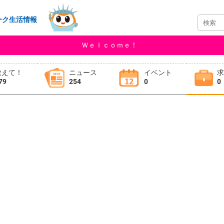
ーク生活情報
Ｗｅｌｃｏｍｅ！
教えて！
ニュース
イベント
79
254
0
0