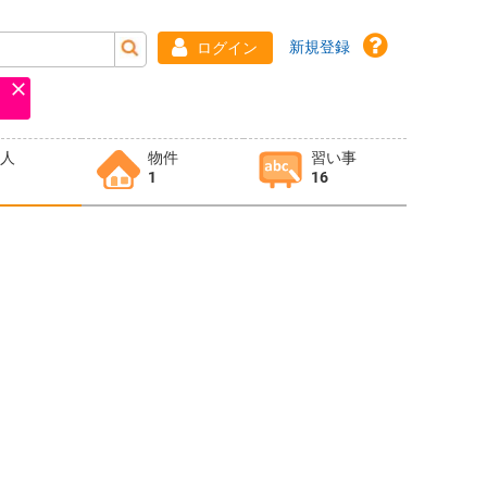
新規登録
ログイン
求人
物件
習い事
1
16