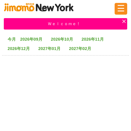
☰
ログイン
新規登録
Ｗｅｌｃｏｍｅ！
今月
2026年09月
2026年10月
2026年11月
掲示板
タウン情報
教えて！
2026年12月
2027年01月
2027年02月
ニュース
イベント
求人
物件
習い事