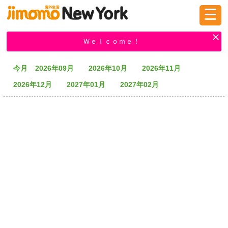
☰
ログイン
新規登録
Ｗｅｌｃｏｍｅ！
今月
2026年09月
2026年10月
2026年11月
掲示板
タウン情報
教えて！
2026年12月
2027年01月
2027年02月
ニュース
イベント
求人
物件
習い事