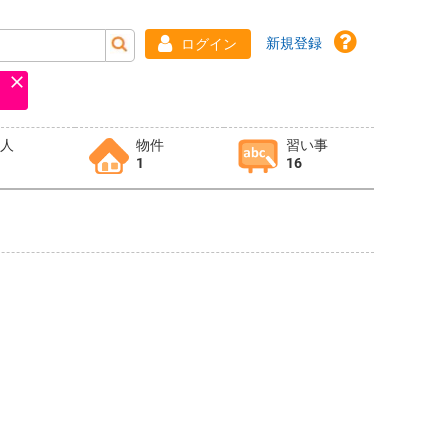
新規登録
ログイン
求人
物件
習い事
1
16