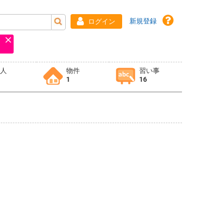
新規登録
ログイン
求人
物件
習い事
1
16