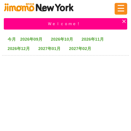
☰
ログイン
新規登録
Ｗｅｌｃｏｍｅ！
今月
2026年09月
2026年10月
2026年11月
掲示板
タウン情報
教えて！
2026年12月
2027年01月
2027年02月
ニュース
イベント
求人
物件
習い事