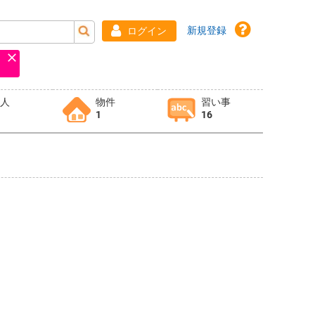
新規登録
ログイン
求人
物件
習い事
1
16