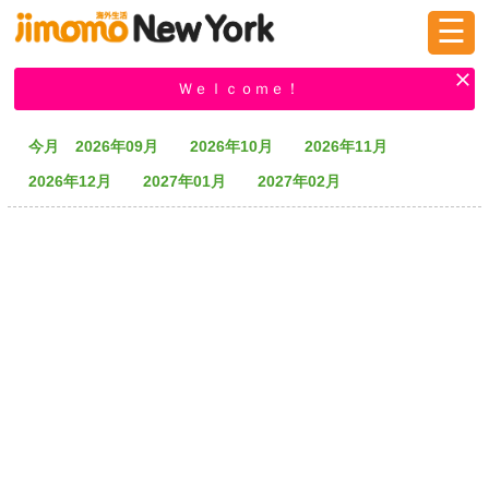
☰
ログイン
新規登録
Ｗｅｌｃｏｍｅ！
今月
2026年09月
2026年10月
2026年11月
掲示板
タウン情報
教えて！
2026年12月
2027年01月
2027年02月
ニュース
イベント
求人
物件
習い事